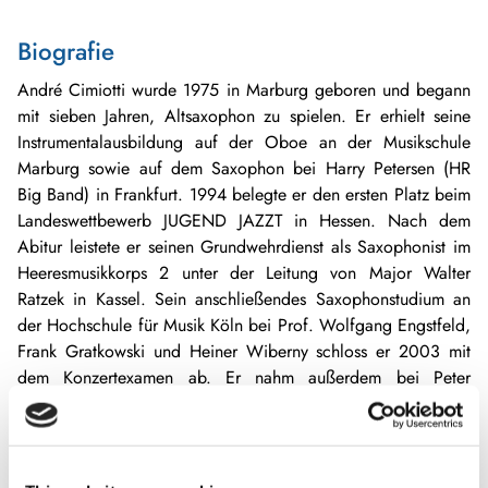
Biografie
André Cimiotti wurde 1975 in Marburg geboren und begann
mit sieben Jahren, Altsaxophon zu spielen. Er erhielt seine
Instrumentalausbildung auf der Oboe an der Musikschule
Marburg sowie auf dem Saxophon bei Harry Petersen (HR
Big Band) in Frankfurt. 1994 belegte er den ersten Platz beim
Landeswettbewerb JUGEND JAZZT in Hessen. Nach dem
Abitur leistete er seinen Grundwehrdienst als Saxophonist im
Heeresmusikkorps 2 unter der Leitung von Major Walter
Ratzek in Kassel. Sein anschließendes Saxophonstudium an
der Hochschule für Musik Köln bei Prof. Wolfgang Engstfeld,
Frank Gratkowski und Heiner Wiberny schloss er 2003 mit
dem Konzertexamen ab. Er nahm außerdem bei Peter
Weniger, Herb Geller, Jeff Clayton und John Ruocco
Unterricht für Saxophon und Improvisation sowie bei Bill
Dobbins für Komposition und Arrangement. Während des
Studiums spielte er als Lead-Altsaxophonist im