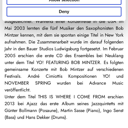
Verleihung des Deutschen Medienpreises an Bill Clinton auf,
welcher spontan mitspielte. Beim Yamaha Sax Contest 2003
Deny
in Berlin wurde das Quintett mit einem Sonderpreis
ausgezeichnet. Während einer Konzertreise in die USA im
Mai 2003 lernten die fünf Musiker den Saxophonisten Bob
Mintzer kennen, mit dem sie spontan einige Titel in New York
aufnahmen. Die Zusammenarbeit wurde im darauf folgenden
Jahr in den Bauer Studios Ludwigsburg fortgesetzt. Im Februar
2005 erschien die erste CD des Ensembles bei Neuklang
unter dem Titel YO! FEATURING BOB MINTZER. Es folgten
gemeinsame Konzerte mit Bob Mintzer auf verschiedenen
Festivals. André Cimiottis Kompositionen YO! und
NOVEMBER SPRING wurden bei Advance Music
veröffentlicht.
Unter dem Titel THIS IS WHERE I COME FROM erschien
2013 bei Ajazz das erste Album seines Jazzquintetts mit
Günter Bollmann (Posaune), Martin Sasse (Piano), Ingo Senst
(Bass) und Hans Dekker (Drums).