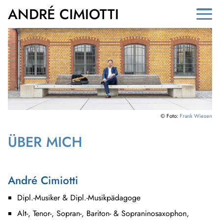
ANDRÉ CIMIOTTI
DEUTSCH
ENGLISH
NEWS
ÜBER MICH
PROJEKTE
KONZERTE
© Foto:
Frank Wiesen
AUFNAHMEN
ÜBER MICH
NOTEN
UNTERRICHT
André Cimiotti
GALERIE
Dipl.-Musiker & Dipl.-Musikpädagoge
Alt-, Tenor-, Sopran-, Bariton- & Sopraninosaxophon,